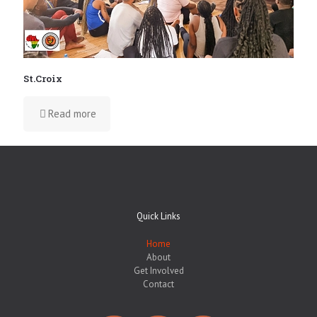
St.Croix
Read more
Quick Links
Home
About
Get Involved
Contact